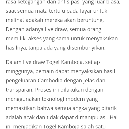
rasa ketegangan dan antisipasi yang luar biasa,
saat semua mata tertuju pada layar untuk
melihat apakah mereka akan beruntung.
Dengan adanya live draw, semua orang
memiliki akses yang sama untuk menyaksikan
hasilnya, tanpa ada yang disembunyikan.
Dalam live draw Togel Kamboja, setiap
minggunya, pemain dapat menyaksikan hasil
pengeluaran Cambodia dengan jelas dan
transparan. Proses ini dilakukan dengan
menggunakan teknologi modern yang
memastikan bahwa semua angka yang ditarik
adalah acak dan tidak dapat dimanipulasi. Hal
ini menjadikan Togel Kamboja salah satu