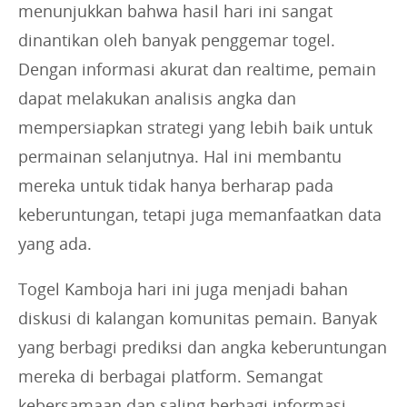
menunjukkan bahwa hasil hari ini sangat
dinantikan oleh banyak penggemar togel.
Dengan informasi akurat dan realtime, pemain
dapat melakukan analisis angka dan
mempersiapkan strategi yang lebih baik untuk
permainan selanjutnya. Hal ini membantu
mereka untuk tidak hanya berharap pada
keberuntungan, tetapi juga memanfaatkan data
yang ada.
Togel Kamboja hari ini juga menjadi bahan
diskusi di kalangan komunitas pemain. Banyak
yang berbagi prediksi dan angka keberuntungan
mereka di berbagai platform. Semangat
kebersamaan dan saling berbagi informasi