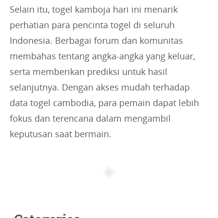
Selain itu, togel kamboja hari ini menarik
perhatian para pencinta togel di seluruh
Indonesia. Berbagai forum dan komunitas
membahas tentang angka-angka yang keluar,
serta memberikan prediksi untuk hasil
selanjutnya. Dengan akses mudah terhadap
data togel cambodia, para pemain dapat lebih
fokus dan terencana dalam mengambil
keputusan saat bermain.
Article
info