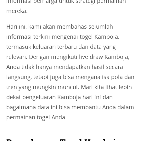
informasi berharga untuk strategi permainan
mereka.
Hari ini, kami akan membahas sejumlah
informasi terkini mengenai togel Kamboja,
termasuk keluaran terbaru dan data yang
relevan. Dengan mengikuti live draw Kamboja,
Anda tidak hanya mendapatkan hasil secara
langsung, tetapi juga bisa menganalisa pola dan
tren yang mungkin muncul. Mari kita lihat lebih
dekat pengeluaran Kamboja hari ini dan
bagaimana data ini bisa membantu Anda dalam
permainan togel Anda.