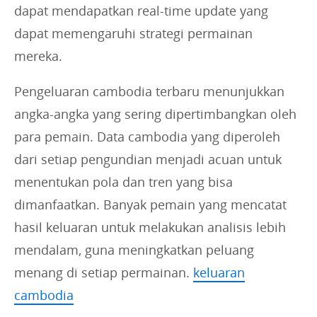
dapat mendapatkan real-time update yang
dapat memengaruhi strategi permainan
mereka.
Pengeluaran cambodia terbaru menunjukkan
angka-angka yang sering dipertimbangkan oleh
para pemain. Data cambodia yang diperoleh
dari setiap pengundian menjadi acuan untuk
menentukan pola dan tren yang bisa
dimanfaatkan. Banyak pemain yang mencatat
hasil keluaran untuk melakukan analisis lebih
mendalam, guna meningkatkan peluang
menang di setiap permainan.
keluaran
cambodia