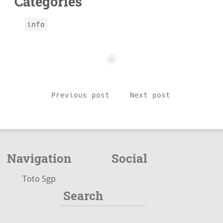
Categories
info
Previous post
Next post
Navigation
Social
Toto Sgp
Search
for: