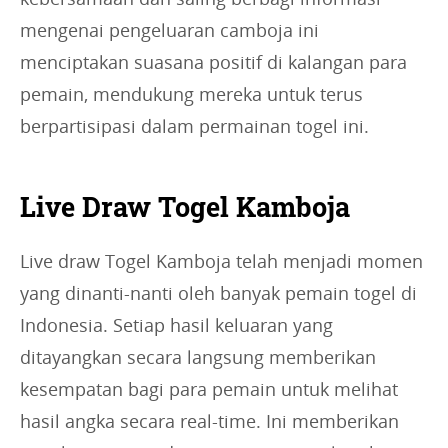
mengenai pengeluaran camboja ini
menciptakan suasana positif di kalangan para
pemain, mendukung mereka untuk terus
berpartisipasi dalam permainan togel ini.
Live Draw Togel Kamboja
Live draw Togel Kamboja telah menjadi momen
yang dinanti-nanti oleh banyak pemain togel di
Indonesia. Setiap hasil keluaran yang
ditayangkan secara langsung memberikan
kesempatan bagi para pemain untuk melihat
hasil angka secara real-time. Ini memberikan