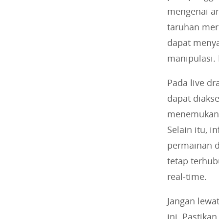
mengenai an
taruhan mer
dapat menya
manipulasi. 
Pada live dr
dapat diakse
menemukan d
Selain itu, 
permainan d
tetap terhu
real-time.
Jangan lewa
ini. Pastika