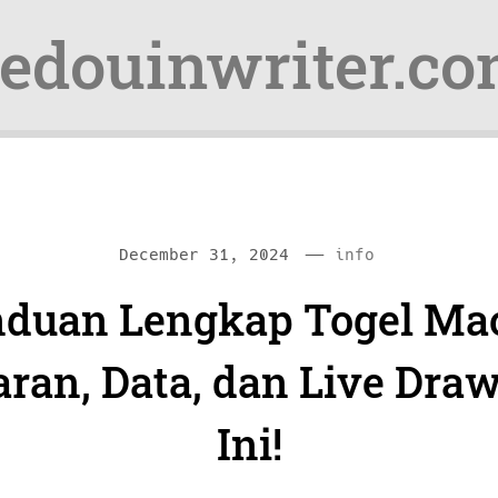
edouinwriter.c
—
C
December 31, 2024
info
a
duan Lengkap Togel Ma
t
e
aran, Data, dan Live Draw
g
Ini!
o
r