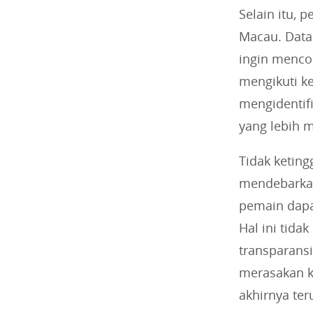
Selain itu, 
Macau. Data
ingin menco
mengikuti k
mengidentif
yang lebih 
Tidak ketin
mendebarkan
pemain dapa
Hal ini tid
transparans
merasakan k
akhirnya ter