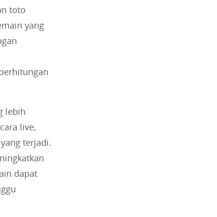
an toto
pemain yang
ngan
perhitungan
 lebih
ara live,
ang terjadi.
eningkatkan
in dapat
nggu