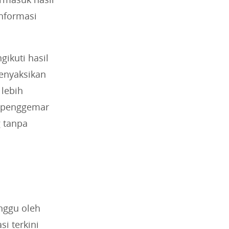
informasi
ikuti hasil
menyaksikan
 lebih
a penggemar
g tanpa
nggu oleh
i terkini