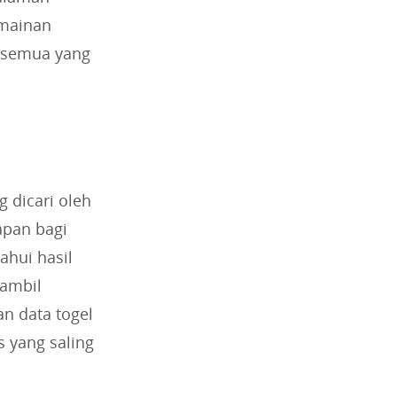
rmainan
n semua yang
 dicari oleh
apan bagi
ahui hasil
gambil
an data togel
s yang saling