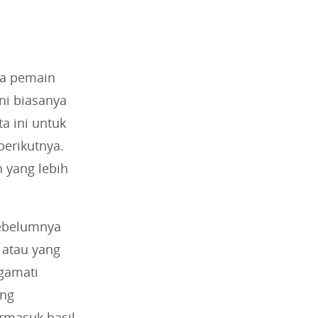
ra pemain
ini biasanya
a ini untuk
erikutnya.
 yang lebih
sebelumnya
 atau yang
gamati
ang
rmasuk hasil