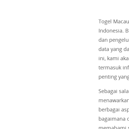
Togel Macau
Indonesia. 
dan pengelu
data yang d
ini, kami a
termasuk inf
penting yang
Sebagai sala
menawarkan
berbagai asp
bagaimana c
memahami se