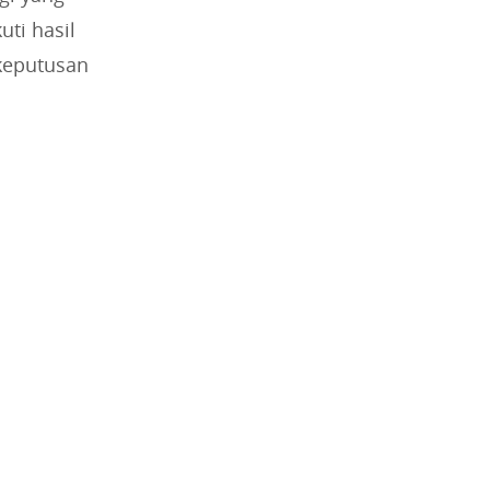
ti hasil
keputusan