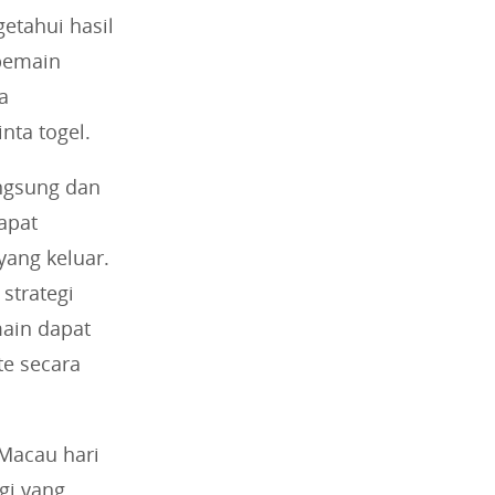
etahui hasil
 pemain
a
nta togel.
angsung dan
apat
ang keluar.
 strategi
ain dapat
e secara
Macau hari
gi yang