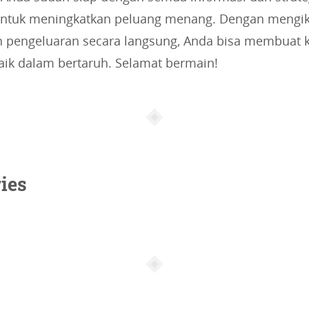
untuk meningkatkan peluang menang. Dengan mengiku
n pengeluaran secara langsung, Anda bisa membuat 
aik dalam bertaruh. Selamat bermain!
ies