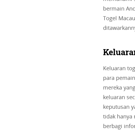
bermain And
Togel Macau
ditawarkann
Keluara
Keluaran tog
para pemain
mereka yang
keluaran se
keputusan ya
tidak hanya 
berbagi info